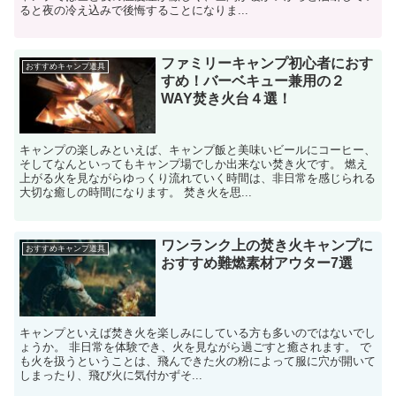
ると夜の冷え込みで後悔することになりま...
ファミリーキャンプ初心者におす
おすすめキャンプ道具
すめ！バーベキュー兼用の２
WAY焚き火台４選！
キャンプの楽しみといえば、キャンプ飯と美味いビールにコーヒー、
そしてなんといってもキャンプ場でしか出来ない焚き火です。 燃え
上がる火を見ながらゆっくり流れていく時間は、非日常を感じられる
大切な癒しの時間になります。 焚き火を思...
ワンランク上の焚き火キャンプに
おすすめキャンプ道具
おすすめ難燃素材アウター7選
キャンプといえば焚き火を楽しみにしている方も多いのではないでし
ょうか。 非日常を体験でき、火を見ながら過ごすと癒されます。 で
も火を扱うということは、飛んできた火の粉によって服に穴が開いて
しまったり、飛び火に気付かずそ...