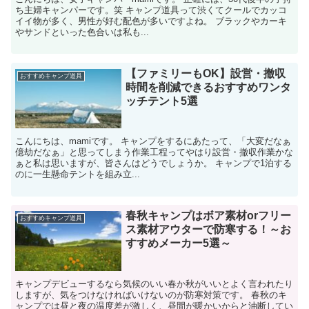
ち主婦キャンパーです。笑 キャンプ道具って渋くてクールでカッコ
イイ物が多く、男性が好む配色が多いですよね。 ブラックやカーキ
やサンドといった色合いは私も...
【ファミリーもOK】設営・撤収
おすすめキャンプ道具
時間を削減できるおすすめワンタ
ッチテント5選
こんにちは、mamiです。 キャンプをするにあたって、「大変だなぁ
億劫だなぁ」と思ってしまう作業工程ってやはり設営・撤収作業かな
ぁと私は思いますが、皆さんはどうでしょうか。 キャンプで1泊する
のに一生懸命テントを組み立...
春秋キャンプはボア素材orフリー
おすすめキャンプ道具
ス素材アウターで防寒する！～お
すすめメーカー5選～
キャンプデビューするなら気候のいい春か秋がいいとよく言われたり
しますが、気をつけなければいけないのが防寒対策です。 春秋のキ
ャンプでは昼と夜の温度差が激しく、昼間が暖かいからと油断してい