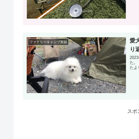
愛
ファミリーキャンプ実録
り
20
た。
たよ
スポ