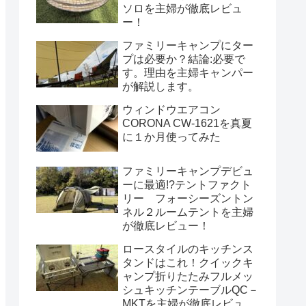
ソロを主婦が徹底レビュ
ー！
ファミリーキャンプにター
プは必要か？結論:必要で
す。理由を主婦キャンパー
が解説します。
ウィンドウエアコン
CORONA CW-1621を真夏
に１か月使ってみた
ファミリーキャンプデビュ
ーに最適!?テントファクト
リー フォーシーズントン
ネル２ルームテントを主婦
が徹底レビュー！
ロースタイルのキッチンス
タンドはこれ！クイックキ
ャンプ折りたたみフルメッ
シュキッチンテーブルQC－
MKTを主婦が徹底レビュ