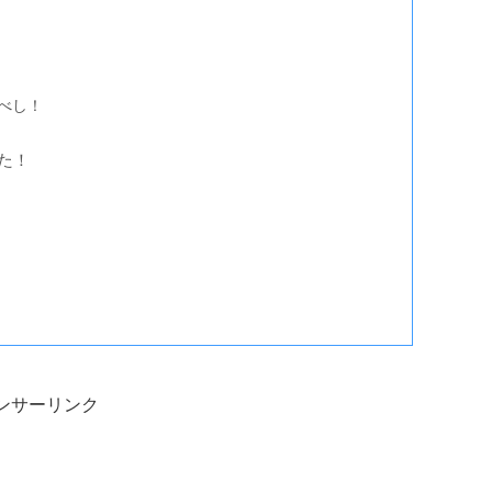
べし！
た！
ンサーリンク