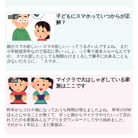
子どもにスマホっていつからが正
一人娘
解？
娘がスマホ欲しい～スマホ欲しい～ってうるさいんですよね。 まだ
小学校低学年なので流石に早いっしょ。って事で基本スルーなんです
が。 スマホ渡したとしても制限かけまくるしで勝手に出来ることも
少ないだろうに。 「スマホ...
マイクラで大はしゃぎしている家
一人娘
族はここです
昨年からコロナ禍になっておうち時間が増えましたよね。 昨年のGW
ほんとにやることが無くて、ずっと娘からマイクラやりたいって言わ
れてたのを家族みんなアプリをダウンロードしてやり始めました。
それから１年以上...まだ家族み...